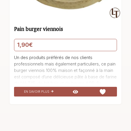
Pain burger viennois
1,90
€
Un des produits préférés de nos clients
professionnels mais également particuliers, ce pain
a
burger viennois 100% maison et façonné à la main
est composé d’une délicieuse pâte à base de farine
u
de blé T45, de lait frais et de beurre AOP. Sa
fermentation sur levure lui confère une texture
EN SAVOIR PLUS
moelleuse et légère, idéale pour accompagner
toutes sortes de garnitures. Ce pain burger
viennois, issu de notre boulangerie, est un véritable
régal pour les papilles. Sa saveur délicate et son
parfum irrésistible en font un choix incontournable
pour tous les amateurs de burgers. Dégustez notre