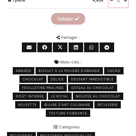
1 pièce
4,80
€
Valider
Partager :
Mots-clés :
AMANDE
BISCUIT À LA POUDRE D'AMANDE
CACAO
CHOCOLAT
DÉLICE
DESSERT IRRÉSISTIBLE
FEUILLETINE PRALINÉE
GÂTEAU AU CHOCOLAT
GOÛT INTENSE
LE ROYAL
MOUSSE AU CHOCOLAT
NOISETTE
ŒUVRE D'ART CULINAIRE
PÂTISSERIE
TEXTURE FONDANTE
Catégories :
PÂTISSERIES
PÂTISSERIES INDIVIDUELLES