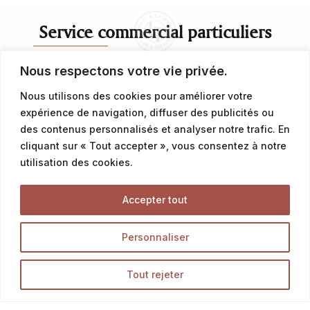
Service commercial particuliers
Nous respectons votre vie privée.
contact@latalemelerie.com
Nous utilisons des cookies pour améliorer votre
04 76 43 20 09
expérience de navigation, diffuser des publicités ou
des contenus personnalisés et analyser notre trafic. En
Service commercial professionnels
cliquant sur « Tout accepter », vous consentez à notre
utilisation des cookies.
commercial@latalemelerie.com
Accepter tout
04 76 43 20 09
Personnaliser
Accueil
Tout rejeter
La Talemelerie