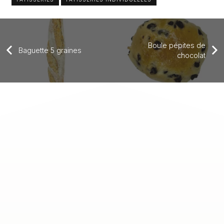
Boule pépites de
Baguette 5 graines
chocolat