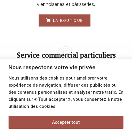
viennoiseries et pâtisseries.
LA BOUTIQUE
Service commercial particuliers
Nous respectons votre vie privée.
contact@latalemelerie.com
Nous utilisons des cookies pour améliorer votre
expérience de navigation, diffuser des publicités ou
04 76 43 20 09
des contenus personnalisés et analyser notre trafic. En
cliquant sur « Tout accepter », vous consentez à notre
Service commercial professionnels
utilisation des cookies.
Accepter tout
commercial@latalemelerie.com