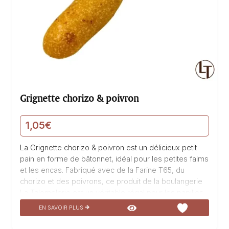
Grignette chorizo & poivron
1,05
€
La Grignette chorizo & poivron est un délicieux petit
pain en forme de bâtonnet, idéal pour les petites faims
et les encas. Fabriqué avec de la Farine T65, du
chorizo et des poivrons, ce produit de la boulangerie
La Talemelerie est un véritable régal pour les papilles.
Sa forme allongée et sa texture croustillante en font un
EN SAVOIR PLUS
en-cas parfait à emporter partout avec soi. Le mariage
savoureux du chorizo épicé et des poivrons doux