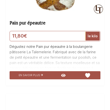
Pain pur épeautre
11,80
€
le kilo
Dégustez notre Pain pur épeautre à la boulangerie
pâtisserie La Talemelerie. Fabriqué avec de la farine
de petit épeautre et une fermentation sur poolish, ce
pain est un véritable délice. Sa texture moelleuse et sa
saveur délicieuse en font un florilège de saveurs à
découvrir. Ce pain pur épeautre est un incontournable
EN SAVOIR PLUS
pour les amateurs de produits de qualité. Appréciez
ce pain pur épeautre qui ravira votre palais et vous
transportera vers la délectation. 1 pièce pèse environ
750g