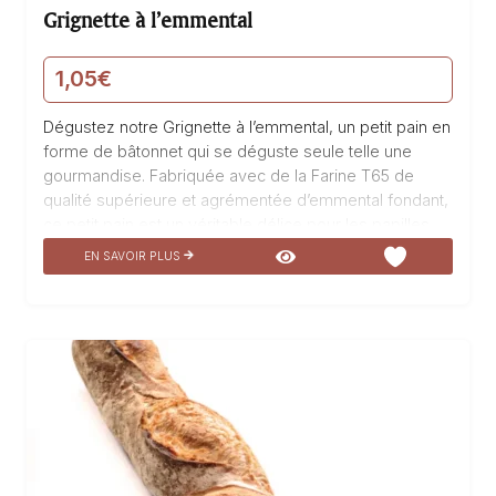
Grignette à l’emmental
1,05
€
Dégustez notre Grignette à l’emmental, un petit pain en
forme de bâtonnet qui se déguste seule telle une
gourmandise. Fabriquée avec de la Farine T65 de
qualité supérieure et agrémentée d’emmental fondant,
ce petit pain est un véritable délice pour les papilles.
Son goût savoureux et sa texture moelleuse en font un
EN SAVOIR PLUS
incontournable de notre boulangerie pâtisserie La
Talemelerie. Sa fermentation sur poolish lui confère
une légèreté et une saveur uniques. Laissez-vous
séduire par cette création gourmande et succombez à
son charme irrésistible.