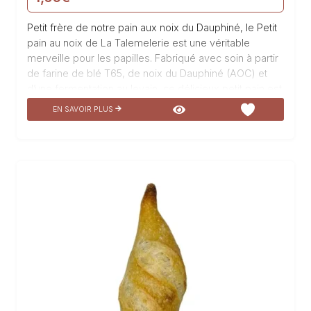
Petit frère de notre pain aux noix du Dauphiné, le Petit
pain au noix de La Talemelerie est une véritable
merveille pour les papilles. Fabriqué avec soin à partir
de farine de blé T65, de noix du Dauphiné (AOC) et
d’une fermentation au levain, ce délicieux petit pain est
un incontournable de notre boulangerie. Sa mie
EN SAVOIR PLUS
moelleuse et parfumée, associée à la saveur intense
des noix de Vinay, en font une véritable gourmandise.
Idéal pour accompagner vos repas ou simplement
pour une pause gourmande, le Petit pain au noix de La
Talemelerie est un régal à chaque bouchée.