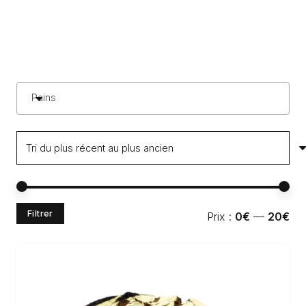
Pains
Pri
Pri
Filtrer
Prix :
0€
—
20€
min
ma