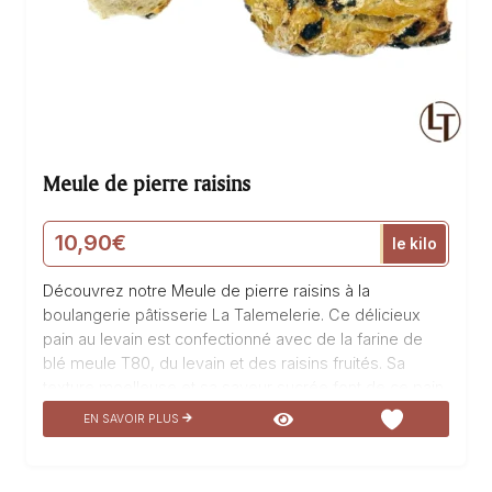
Meule de pierre raisins
10,90
€
le kilo
Découvrez notre Meule de pierre raisins à la
boulangerie pâtisserie La Talemelerie. Ce délicieux
pain au levain est confectionné avec de la farine de
blé meule T80, du levain et des raisins fruités. Sa
texture moelleuse et sa saveur sucrée font de ce pain
une véritable merveille pour les papilles. Les raisins
EN SAVOIR PLUS
apportent une touche fruitée et gourmande à chaque
bouchée. Fabriqué avec soin, ce pain est une véritable
invitation à la dégustation. Venez savourer ce produit