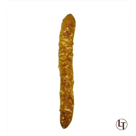
apporte une explosion de saveurs en bouche.
Dégustez notre Grignette chorizo & poivron et laissez-
vous transporter par son goût unique et irrésistible.