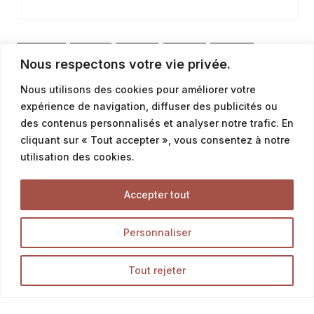
également parfait pour les sandwichs ou les apéritifs.
Venez découvrir le plaisir de déguster ce petit bijou de
la boulangerie La Talemelerie.
1
2
3
4
Nous respectons votre vie privée.
Nous utilisons des cookies pour améliorer votre
5
6
7
expérience de navigation, diffuser des publicités ou
des contenus personnalisés et analyser notre trafic. En
cliquant sur « Tout accepter », vous consentez à notre
utilisation des cookies.
Accepter tout
Personnaliser
Tout rejeter