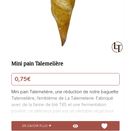
Mini pain Talemelière
0,75
€
Mini pain Talemelière, une réduction de notre baguette
Talemelière, l’emblème de La Talemelerie. Fabriqué
avec de la farine de blé T65 et une fermentation
poolish, ce délicieux pain est un véritable régal pour
les papilles. Sa croûte croustillante et sa mie
moelleuse en font une boulangerie incontournable.
EN SAVOIR PLUS
Idéal pour accompagner vos repas, ce mini pain est