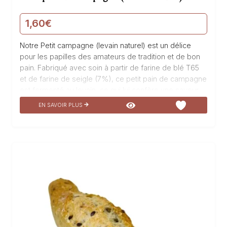
1,60
€
Notre Petit campagne (levain naturel) est un délice
pour les papilles des amateurs de tradition et de bon
pain. Fabriqué avec soin à partir de farine de blé T65
et de farine de seigle (7%), ce petit pain de campagne
est fermenté au levain, ce qui lui confère une saveur
unique et une texture moelleuse. Son goût authentique
EN SAVOIR PLUS
et sa croûte croustillante en font un incontournable
pour accompagner vos repas. Dégustez notre Petite
campagne (levain naturel) et laissez-vous emporter
par son parfum irrésistible et sa douceur en bouche.