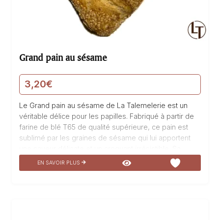
Grand pain au sésame
3,20
€
Le Grand pain au sésame de La Talemelerie est un
véritable délice pour les papilles. Fabriqué à partir de
farine de blé T65 de qualité supérieure, ce pain est
sublimé par les graines de sésame qui lui apportent
une saveur délicate et un croquant irrésistible. Sa
fermentation sur poolish lui confère une texture
EN SAVOIR PLUS
moelleuse et une mie aérée. Idéal pour accompagner
vos repas ou pour réaliser de délicieux sandwichs, ce
pain est un incontournable de notre boulangerie.
Dégustez notre Grand pain au sésame et succombez
à son goût unique et savoureux.