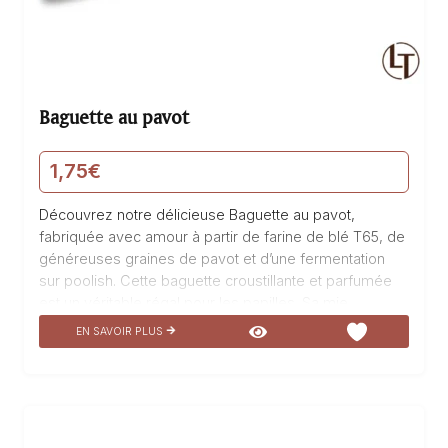
Baguette au pavot
1,75
€
Découvrez notre délicieuse Baguette au pavot,
fabriquée avec amour à partir de farine de blé T65, de
généreuses graines de pavot et d’une fermentation
sur poolish. Cette baguette croustillante et parfumée
est un véritable régal pour les papilles. Sa mie
moelleuse et aérée offre une expérience gustative
EN SAVOIR PLUS
unique. Parfaite pour accompagner vos repas ou pour
être dégustée telle quelle, cette baguette au pavot
saura ravir les amateurs de boulangerie. Savourez ce
produit de qualité, préparé avec soin dans notre
boulangerie pâtisserie La Talemelerie.