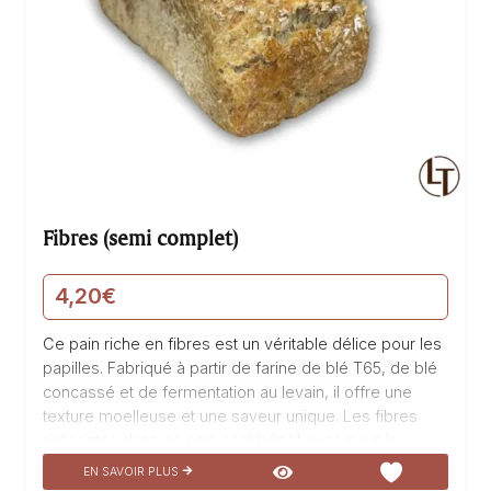
Fibres (semi complet)
4,20
€
Ce pain riche en fibres est un véritable délice pour les
papilles. Fabriqué à partir de farine de blé T65, de blé
concassé et de fermentation au levain, il offre une
texture moelleuse et une saveur unique. Les fibres
présentes dans ce pain sont bénéfiques pour la
digestion et contribuent à une alimentation équilibrée.
EN SAVOIR PLUS
Idéal pour accompagner vos repas ou pour préparer