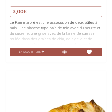
3,00
€
Le Pain marbré est une association de deux pâtes à
pain : une blanche type pain de mie avec du beurre et
du sucre, et une grise avec de la farine de sarrasin
roulée dans des graines de chia, de nigelle et de
sésame noir. Ce savoureux mélange offre une texture
moelleuse et craquante en bouche. Fabriqué avec de
EN SAVOIR PLUS
la farine de blé et de sarrasin, ainsi que des graines de
vie noires (sésame noir, chia, nigelle), ce pain marbré
est un délice pour les papilles. Son goût légèrement
sucré et sa texture unique en font un produit
incontournable de…