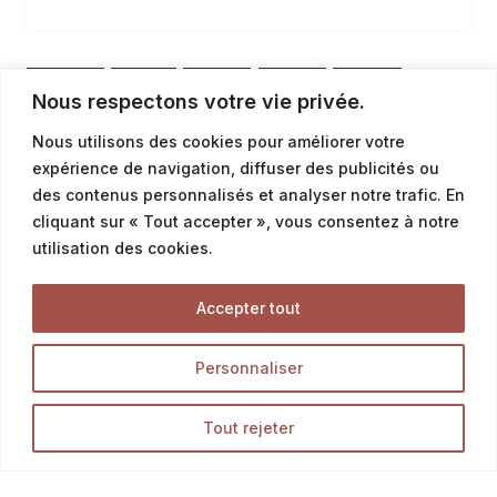
de délicieux sandwichs, ce pain semi-complet est un
choix sain et savoureux. Laissez-vous tenter par cette
création de notre boulangerie et découvrez une
1
2
3
4
nouvelle façon de savourer les fibres.
Nous respectons votre vie privée.
Nous utilisons des cookies pour améliorer votre
5
…
7
expérience de navigation, diffuser des publicités ou
des contenus personnalisés et analyser notre trafic. En
cliquant sur « Tout accepter », vous consentez à notre
utilisation des cookies.
Accepter tout
Personnaliser
Tout rejeter