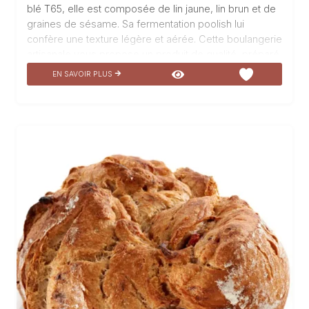
blé T65, elle est composée de lin jaune, lin brun et de
graines de sésame. Sa fermentation poolish lui
confère une texture légère et aérée. Cette boulangerie
artisanale vous propose un produit de qualité, préparé
avec soin et passion. La ficelle 5 graines est un délice
EN SAVOIR PLUS
pour les papilles, avec son mélange de saveurs et sa
croûte croustillante. Idéale pour accompagner vos
repas, cette ficelle saura ravir les amateurs de pain
artisanal.