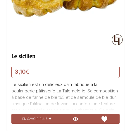
Le sicilien
3,10
€
Le sicilien est un délicieux pain fabriqué à la
boulangerie pâtisserie La Talemelerie. Sa composition
à base de farine de blé t65 et de semoule de blé dur,
ainsi que l’utilisation de levain, lui confère une texture
moelleuse aérée et une saveur authentique. Ce pain
est un véritable régal pour les papilles, idéal pour
EN SAVOIR PLUS
accompagner vos repas en famille ou entre amis. Sa
mie légère et aérée, associée à sa croûte