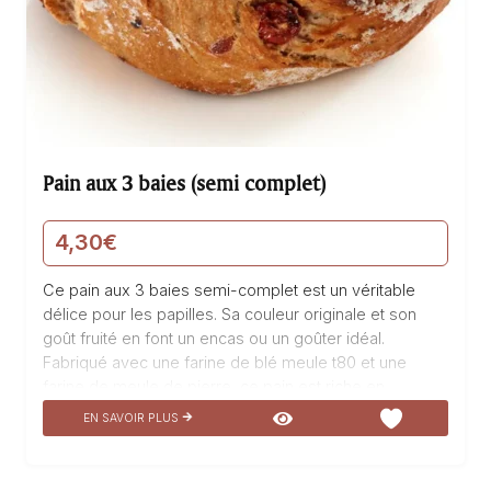
Pain aux 3 baies (semi complet)
4,30
€
Ce pain aux 3 baies semi-complet est un véritable
délice pour les papilles. Sa couleur originale et son
goût fruité en font un encas ou un goûter idéal.
Fabriqué avec une farine de blé meule t80 et une
farine de meule de pierre, ce pain est riche en
saveurs. Les baies de cassis, myrtilles et cranberries,
EN SAVOIR PLUS
connues pour leurs vertus antioxydantes, apportent
une touche de fraîcheur et de douceur. Dégustez ce
pain aux 3 baies et laissez-vous transporter par ses