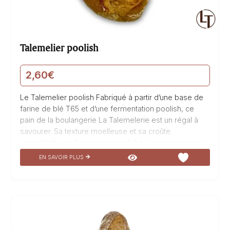
Talemelier poolish
2,60
€
Le Talemelier poolish Fabriqué à partir d’une base de
farine de blé T65 et d’une fermentation poolish, ce
pain de la boulangerie La Talemelerie est un régal à
savourer. Sa texture moelleuse et sa croûte
croustillante en font un pain parfait pour accompagner
tous vos repas. Son goût subtil et sa légère acidité
EN SAVOIR PLUS
apportée par la fermentation poolish lui confèrent une
saveur unique. Dégustez notre Talemelier poolish et
laissez-vous transporter par ses arômes délicats.