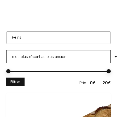
Pains
Pri
Pri
Filtrer
Prix :
0€
—
20€
min
ma