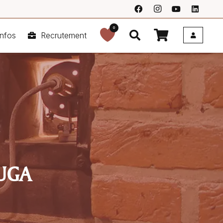
0
nfos
Recrutement
HUGA