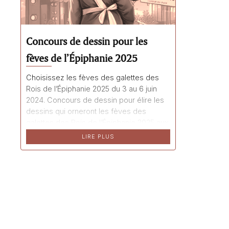
Concours de dessin pour les
fèves de l’Épiphanie 2025
Choisissez les fèves des galettes des
Rois de l’Épiphanie 2025 du 3 au 6 juin
2024. Concours de dessin pour élire les
dessins qui orneront les fèves des
galettes des Rois de l’Épiphanie 2025 aux
boulangeries pâtisseries La Talemelerie.
LIRE PLUS