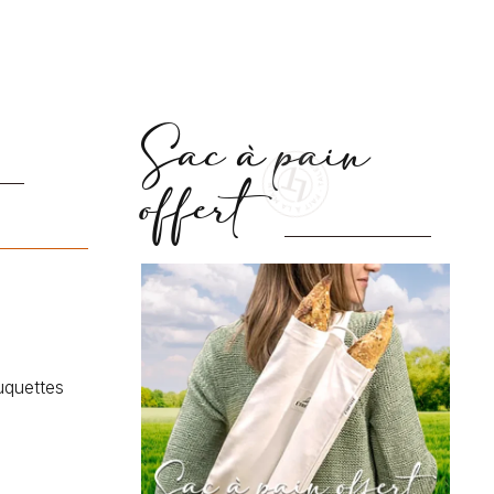
Sac à pain
offert
uquettes