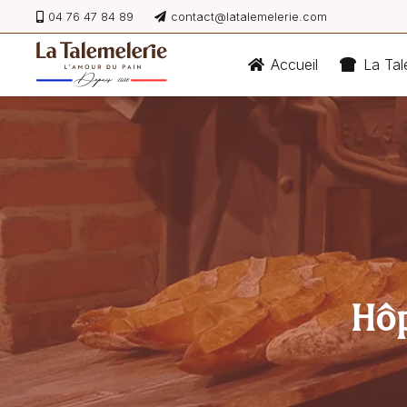
04 76 47 84 89
contact@latalemelerie.com
Accueil
La Tal
Hôp