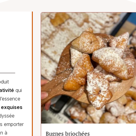
duit
ativité
qui
 l’essence
 exquises
odyssée
us emporter
on à
Bugnes briochées