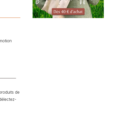
motion
produits de
délectez-