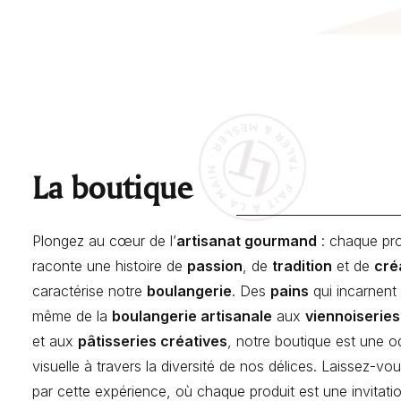
La boutique
Plongez au cœur de l’
artisanat gourmand
: chaque pro
raconte une histoire de
passion
, de
tradition
et de
cré
caractérise notre
boulangerie
. Des
pains
qui incarnent
même de la
boulangerie artisanale
aux
viennoiseries
et aux
pâtisseries créatives
, notre boutique est une 
visuelle à travers la diversité de nos délices. Laissez-vo
par cette expérience, où chaque produit est une invitati
essert & boisson
Pain Norvégien gourmand