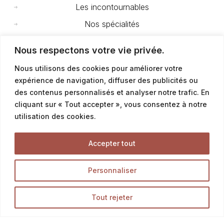
Les incontournables
Nos spécialités
Nos brioches
Nous respectons votre vie privée.
Mini viennoiseries & chouquettes
Nous utilisons des cookies pour améliorer votre
Nos gourmandises
expérience de navigation, diffuser des publicités ou
des contenus personnalisés et analyser notre trafic. En
cliquant sur « Tout accepter », vous consentez à notre
Snacking
utilisation des cookies.
Sandwichs
Paninis & Ciabattas
Accepter tout
Pizzas et fougasses
Personnaliser
Salades
Petites quiches
Tout rejeter
Tartes salées à la part