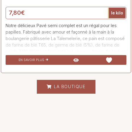
7,80
€
le kilo
Notre délicieux Pavé semi complet est un régal pour les
papilles. Fabriqué avec amour et façonné à la main à la
boulangerie pâtisserie La Talemelerie, ce pain est composé
de farine de blé T65, de germe de blé (5%), de farine de
seigle T170 (20%) et fermenté sur un vieux levain. Sa texture
et sa mie savoureuse en font un incontournable pour les
EN SAVOIR PLUS
amateurs de pains semi complets. Dégustez-le au petit
déjeuner ou lors d’un repas, son goût authentique et sa
richesse en saveurs vous combleront à coup sûr. Venez
découvrir notre Pavé semi complet à La Talemelerie et
LA BOUTIQUE
laissez-vous…