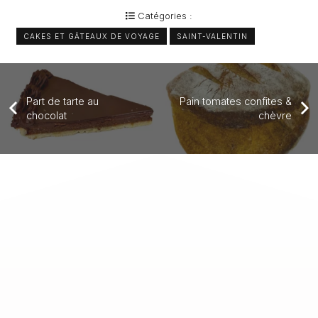
Catégories :
CAKES ET GÂTEAUX DE VOYAGE
SAINT-VALENTIN
Part de tarte au
Pain tomates confites &
chocolat
chèvre