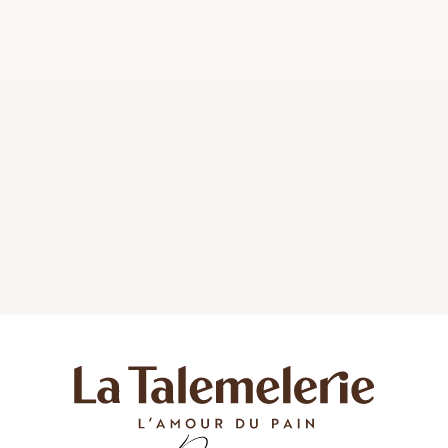
pause déjeuner légère ou pour accompagner un
plat principal. Venez déguster notre Salade de
Tomate, mozza & basilic à La Talemelerie et
savourez ce mélange de saveurs frais et locaux.