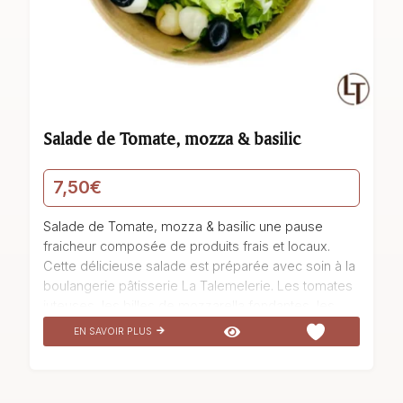
Salade de Tomate, mozza & basilic
7,50
€
u
Salade de Tomate, mozza & basilic une pause
fraicheur composée de produits frais et locaux.
Cette délicieuse salade est préparée avec soin à la
boulangerie pâtisserie La Talemelerie. Les tomates
juteuses, les billes de mozzarella fondantes, les
tomates cerises sucrées, les olives noires
EN SAVOIR PLUS
savoureuses et le basilic frais se marient
harmonieusement pour créer un véritable délice
pour les papilles. Cette salade est parfaite pour une