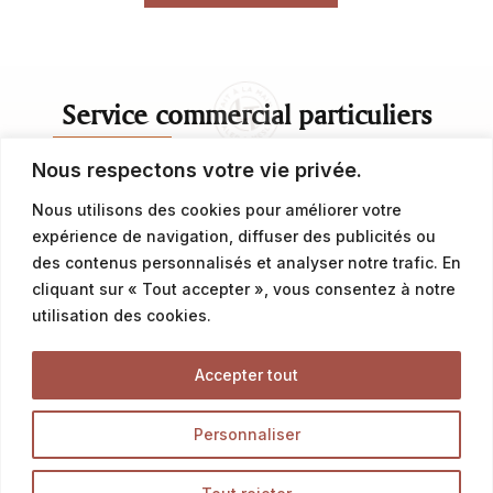
Service commercial particuliers
Nous respectons votre vie privée.
contact@latalemelerie.com
Nous utilisons des cookies pour améliorer votre
04 76 43 20 09
expérience de navigation, diffuser des publicités ou
des contenus personnalisés et analyser notre trafic. En
cliquant sur « Tout accepter », vous consentez à notre
Service commercial professionnels
utilisation des cookies.
commercial@latalemelerie.com
Accepter tout
04 76 43 20 09
Personnaliser