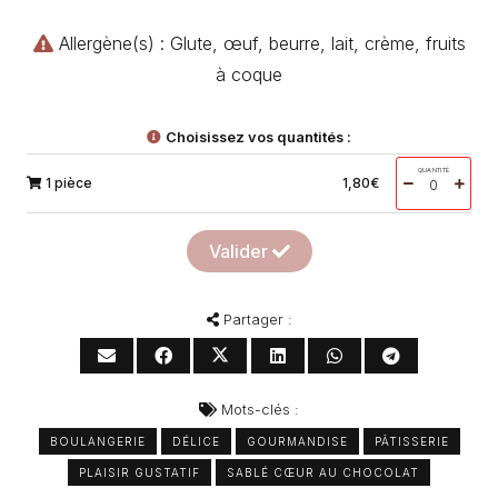
Allergène(s) : Glute, œuf, beurre, lait, crème, fruits
à coque
Choisissez vos quantités :
QUANTITÉ
1 pièce
1,80
€
Valider
Partager :
Mots-clés :
BOULANGERIE
DÉLICE
GOURMANDISE
PÂTISSERIE
PLAISIR GUSTATIF
SABLÉ CŒUR AU CHOCOLAT