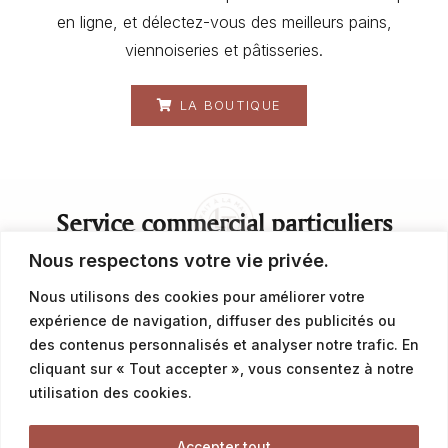
en ligne, et délectez-vous des meilleurs pains,
viennoiseries et pâtisseries.
LA BOUTIQUE
Service commercial particuliers
Nous respectons votre vie privée.
contact@latalemelerie.com
Nous utilisons des cookies pour améliorer votre
expérience de navigation, diffuser des publicités ou
04 76 43 20 09
des contenus personnalisés et analyser notre trafic. En
cliquant sur « Tout accepter », vous consentez à notre
Service commercial professionnels
utilisation des cookies.
Accepter tout