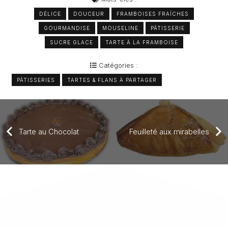
DÉLICE
DOUCEUR
FRAMBOISES FRAÎCHES
GOURMANDISE
MOUSELINE
PÂTISSERIE
SUCRE GLACE
TARTE À LA FRAMBOISE
Catégories :
PÂTISSERIES
TARTES & FLANS À PARTAGER
Tarte au Chocolat
Feuilleté aux mirabelles