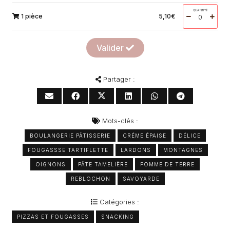
QUANTITÉ
1 pièce
5,10
€
Valider
Partager :
Mots-clés :
BOULANGERIE PÂTISSERIE
CRÉME ÉPAISE
DÉLICE
FOUGASSSE TARTIFLETTE
LARDONS
MONTAGNES
OIGNONS
PÂTE TAMELIÈRE
POMME DE TERRE
REBLOCHON
SAVOYARDE
Catégories :
PIZZAS ET FOUGASSES
SNACKING