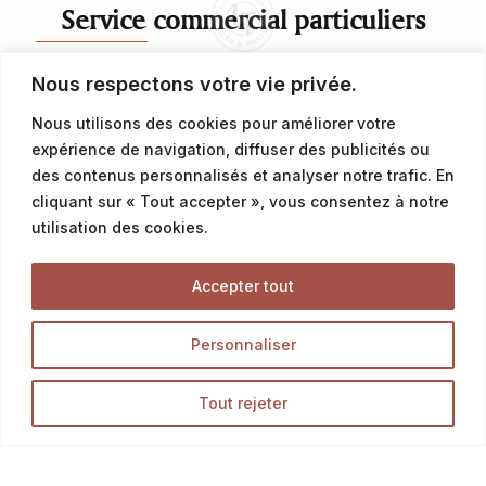
Service commercial particuliers
Nous respectons votre vie privée.
contact@latalemelerie.com
Nous utilisons des cookies pour améliorer votre
04 76 43 20 09
expérience de navigation, diffuser des publicités ou
des contenus personnalisés et analyser notre trafic. En
Service commercial professionnels
cliquant sur « Tout accepter », vous consentez à notre
utilisation des cookies.
commercial@latalemelerie.com
Accepter tout
04 76 43 20 09
Personnaliser
Accueil
Tout rejeter
La Talemelerie
Nos magasins