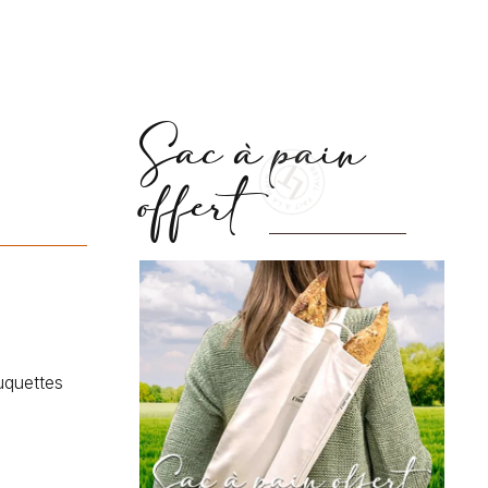
Sac à pain
offert
uquettes