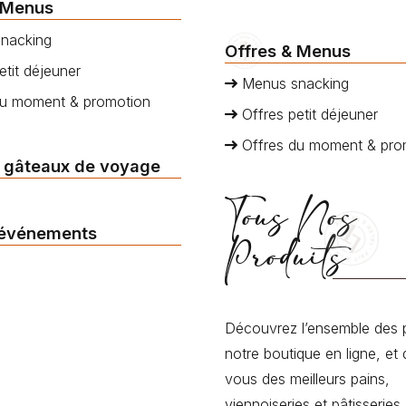
 Menus
nacking
Offres & Menus
etit déjeuner
Menus snacking
du moment & promotion
Offres petit déjeuner
Offres du moment & pro
 gâteaux de voyage
Tous Nos
 événements
Produits
Découvrez l’ensemble des 
notre boutique en ligne, et 
vous des meilleurs pains,
viennoiseries et pâtisseries.