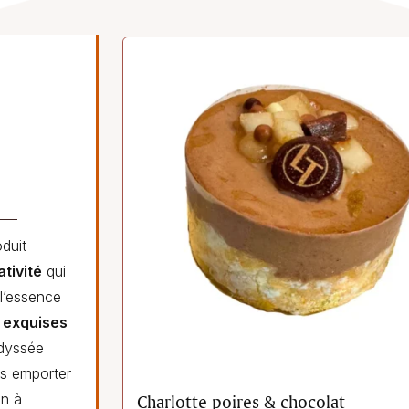
duit
ativité
qui
 l’essence
 exquises
odyssée
us emporter
on à
Charlotte poires & chocolat