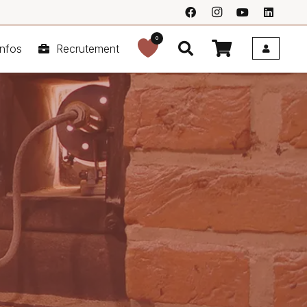
0
nfos
Recrutement