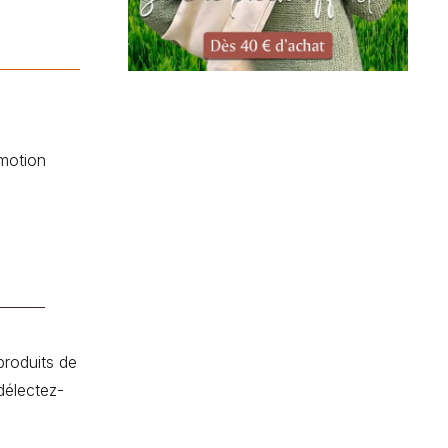
motion
produits de
délectez-