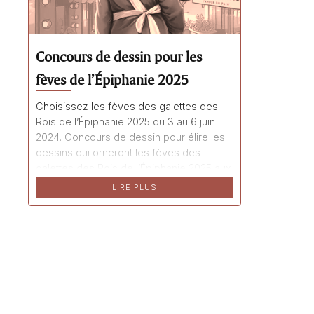
Concours de dessin pour les
fèves de l’Épiphanie 2025
Choisissez les fèves des galettes des
Rois de l’Épiphanie 2025 du 3 au 6 juin
2024. Concours de dessin pour élire les
dessins qui orneront les fèves des
galettes des Rois de l’Épiphanie 2025 aux
boulangeries pâtisseries La Talemelerie.
LIRE PLUS