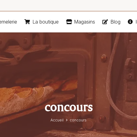
emelerie
La boutique
Magasins
Blog
I
concours
Accueil
concours