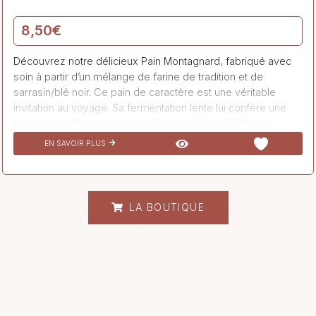
8,50
€
Découvrez notre délicieux Pain Montagnard, fabriqué avec
soin à partir d’un mélange de farine de tradition et de
sarrasin/blé noir. Ce pain de caractère est une véritable
invitation au voyage. Sa fermentation lente lui confère une
texture moelleuse et une croûte croustillante. Riche en
fibres, acides aminés et protéines, ce pain est également
EN SAVOIR PLUS
sans gluten grâce à sa touche de sarrasin (10%). Il saura
ravir les amateurs de bon pain par son goût savoureux et
authentique.
LA BOUTIQUE