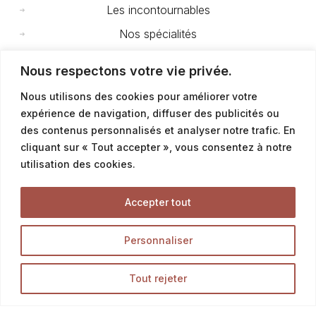
Les incontournables
Nos spécialités
Nos brioches
Nous respectons votre vie privée.
Mini viennoiseries & chouquettes
Nous utilisons des cookies pour améliorer votre
Nos gourmandises
expérience de navigation, diffuser des publicités ou
des contenus personnalisés et analyser notre trafic. En
cliquant sur « Tout accepter », vous consentez à notre
Snacking
utilisation des cookies.
Sandwichs
Paninis & Ciabattas
Accepter tout
Pizzas et fougasses
Personnaliser
Salades
Petites quiches
Tout rejeter
Tartes salées à la part