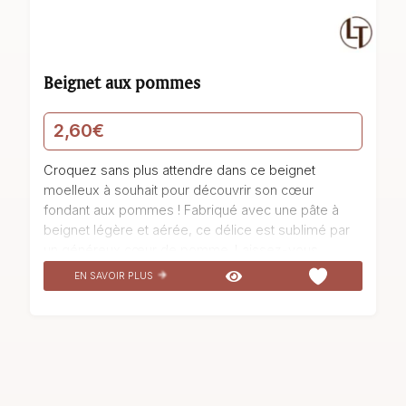
Beignet aux pommes
2,60
€
Croquez sans plus attendre dans ce beignet
moelleux à souhait pour découvrir son cœur
fondant aux pommes ! Fabriqué avec une pâte à
beignet légère et aérée, ce délice est sublimé par
un généreux cœur de pomme. Laissez-vous
séduire par cette pâtisserie qui est un réel délice
EN SAVOIR PLUS
pour les papilles et qui ravira votre palais. Dégustez
notre Beignet pomme à la boulangerie pâtisserie La
Talemelerie : savourez un beignet qui va vous
régaler, aux parfums et goûts délicieux.