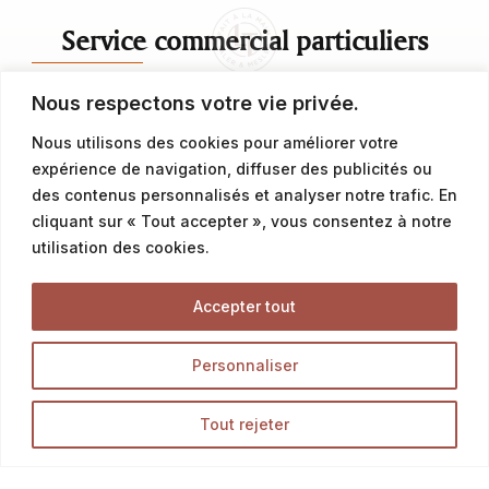
Service commercial particuliers
Nous respectons votre vie privée.
contact@latalemelerie.com
Nous utilisons des cookies pour améliorer votre
04 76 43 20 09
expérience de navigation, diffuser des publicités ou
des contenus personnalisés et analyser notre trafic. En
Service commercial professionnels
cliquant sur « Tout accepter », vous consentez à notre
utilisation des cookies.
commercial@latalemelerie.com
Accepter tout
04 76 43 20 09
Personnaliser
Accueil
Tout rejeter
La Talemelerie