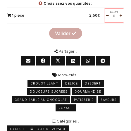
Choisissez vos quantités :
QUANTITÉ
1 pièce
2,50
€
Valider
Partager :
Mots-clés :
CROUSTILLANT
DÉLICE
DESSERT
DOUCEURS SUCRÉES
GOURMANDISE
GRAND SABLÉ AU CHOCOLAT
PÂTISSERIE
SAVEURS
VOYAGE
Catégories :
CAKES ET GÂTEAUX DE VOYAGE