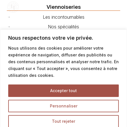
Viennoiseries
Les incontournables
Nos spécialités
Nos brioches
Nous respectons votre vie privée.
Mini viennoiseries & chouquettes
Nous utilisons des cookies pour améliorer votre
expérience de navigation, diffuser des publicités ou
Nos gourmandises
des contenus personnalisés et analyser notre trafic. En
cliquant sur « Tout accepter », vous consentez à notre
Snacking
utilisation des cookies.
Sandwichs
Accepter tout
Paninis & Ciabattas
Pizzas et fougasses
Personnaliser
Salades
Tout rejeter
Petites quiches