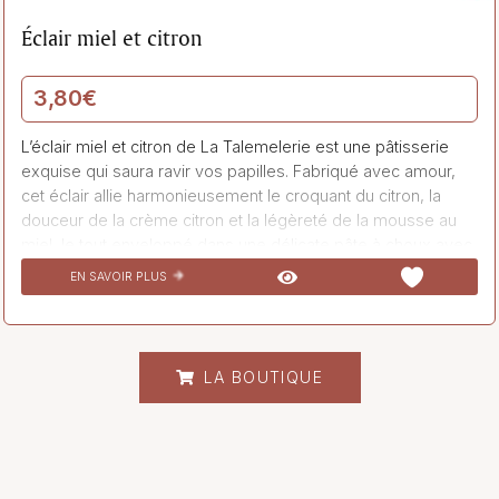
Éclair miel et citron
3,80
€
L’éclair miel et citron de La Talemelerie est une pâtisserie
exquise qui saura ravir vos papilles. Fabriqué avec amour,
cet éclair allie harmonieusement le croquant du citron, la
douceur de la crème citron et la légèreté de la mousse au
miel, le tout enveloppé dans une délicate pâte à choux avec
un craquelin croustillant sur le dessus. Chaque bouchée de
EN SAVOIR PLUS
cet éclair vous transporte dans un tourbillon de saveurs
sucrées et acidulées, pour un moment de pur bonheur
gustatif. Un véritable délice à savourer sans modération.
LA BOUTIQUE