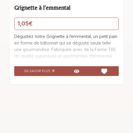
Grignette à l’emmental
1,05
€
Dégustez notre Grignette à l’emmental, un petit pain
en forme de bâtonnet qui se déguste seule telle
une gourmandise. Fabriquée avec de la Farine T65
de qualité supérieure et agrémentée d’emmental
fondant, ce petit pain est un véritable délice pour les
papilles. Son goût savoureux et sa texture
EN SAVOIR PLUS
moelleuse en font un incontournable de notre
boulangerie pâtisserie La Talemelerie. Sa
fermentation sur poolish lui confère une légèreté et
une saveur uniques. Laissez-vous séduire par cette
création gourmande et succombez à son charme
irrésistible.