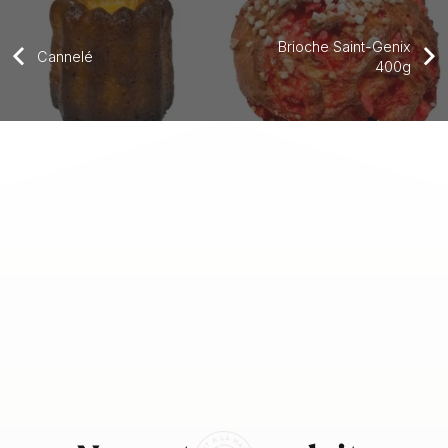
Brioche Saint-Genix
Cannelé
400g