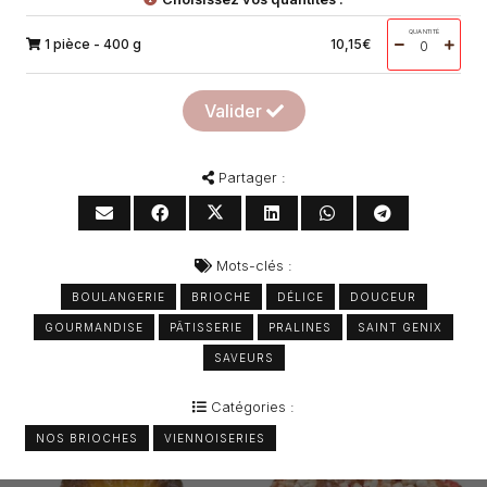
QUANTITÉ
1 pièce - 400 g
10,15
€
Valider
Partager :
Mots-clés :
BOULANGERIE
BRIOCHE
DÉLICE
DOUCEUR
GOURMANDISE
PÂTISSERIE
PRALINES
SAINT GENIX
SAVEURS
Catégories :
NOS BRIOCHES
VIENNOISERIES