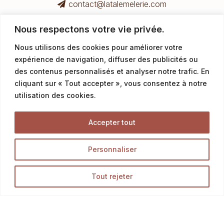
contact@latalemelerie.com
04 76 43 20 09
Nous respectons votre vie privée.
Nous utilisons des cookies pour améliorer votre
Service commercial professionnels
expérience de navigation, diffuser des publicités ou
des contenus personnalisés et analyser notre trafic. En
cliquant sur « Tout accepter », vous consentez à notre
commercial@latalemelerie.com
utilisation des cookies.
04 76 43 20 09
Accepter tout
Accueil
Personnaliser
La Talemelerie
Tout rejeter
Nos magasins
Boutique
Blog